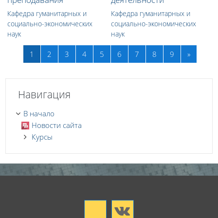
Кафедра гуманитарных и
Кафедра гуманитарных и
социально-экономических
социально-экономических
наук
наук
(текущая)
Далее
1
2
3
4
5
6
7
8
9
»
Пропустить Навигация
Навигация
В начало
Новости сайта
Курсы