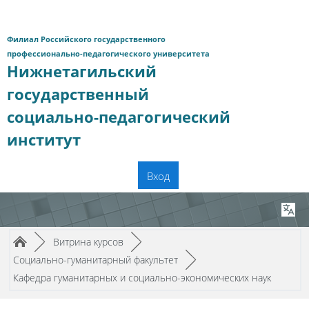
Перейти к основному содержанию
Филиал Российского государственного
профессионально-педагогического университета
Нижнетагильский
государственный
социально-педагогический
институт
Вход
Путь к странице
/
/
►
Витрина курсов
►
/
Социально-гуманитарный факультет
►
Кафедра гуманитарных и социально-экономических наук