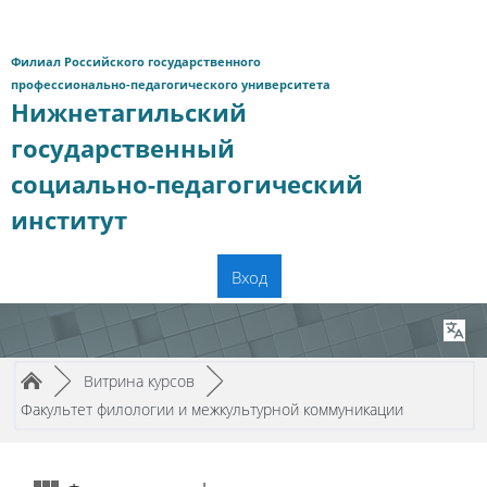
Перейти к основному содержанию
Филиал Российского государственного
профессионально-педагогического университета
Нижнетагильский
государственный
социально-педагогический
институт
Вход
Путь к странице
/
/
►
Витрина курсов
►
Факультет филологии и межкультурной коммуникации