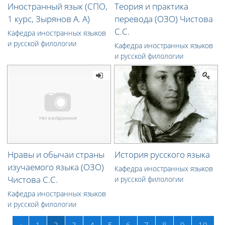
Иностранный язык (СПО,
Теория и практика
1 курс, Зырянов А. А)
перевода (ОЗО) Чистова
С.С.
Кафедра иностранных языков
и русской филологии
Кафедра иностранных языков
и русской филологии
Нравы и обычаи страны
История русского языка
изучаемого языка (ОЗО)
Кафедра иностранных языков
Чистова С.С.
и русской филологии
Кафедра иностранных языков
и русской филологии
Назад
(текущая)
«
1
2
3
4
5
6
7
8
9
10