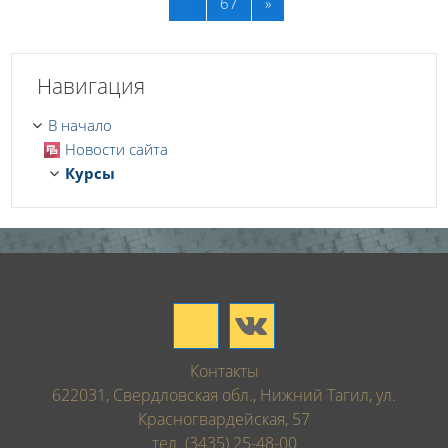
Далее
…
67
»
Пропустить Навигация
Навигация
В начало
Новости сайта
Курсы
Контакты
622031, Свердловская обл., Нижний Тагил, ул.
Красногвардейская, 57
тел. (3435) 25-48-00