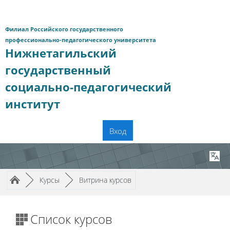
Перейти к основному содержанию
Филиал Российского государственного
профессионально-педагогического университета
Нижнетагильский
государственный
социально-педагогический
институт
Вход
Путь к странице
/
/
►
Курсы
►
Витрина курсов
Список курсов