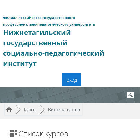
Перейти к основному содержанию
Филиал Российского государственного
профессионально-педагогического университета
Нижнетагильский
государственный
социально-педагогический
институт
Вход
Путь к странице
/
/
►
Курсы
►
Витрина курсов
Список курсов