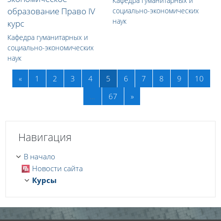
Кафедра гуманитарных и
образование Право IV
социально-экономических
наук
курс
Кафедра гуманитарных и
социально-экономических
наук
Назад
(текущая)
«
1
2
3
4
5
6
7
8
9
10
Далее
…
67
»
Пропустить Навигация
Навигация
В начало
Новости сайта
Курсы