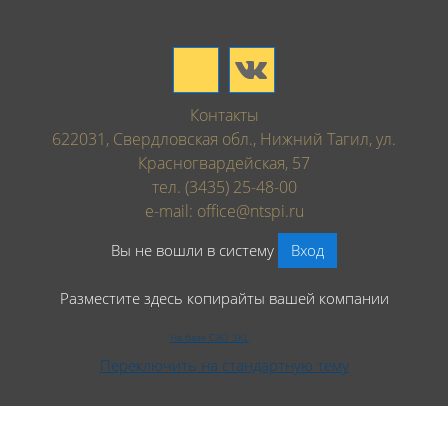
Контакты
622031, Свердловская обл., Нижний Тагил, ул.
Красногвардейская, 57
тел. (3435) 25-48-00
e-mail: office@ntspi.ru
Вы не вошли в систему
Вход
Разместите здесь копирайты вашей компании
На базе СЭО 3KL
Переключить на стандартную тему