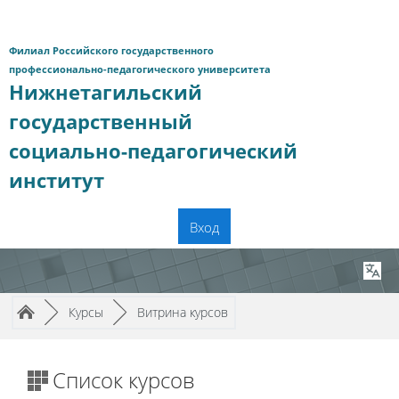
Перейти к основному содержанию
Филиал Российского государственного
профессионально-педагогического университета
Нижнетагильский
государственный
социально-педагогический
институт
Вход
Путь к странице
/
/
►
Курсы
►
Витрина курсов
Список курсов