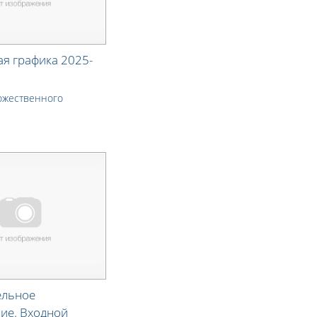
я графика 2025-
ожественного
ельное
ие. Входной