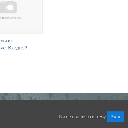
ельное
ие. Входной
Вы не вошли в систему
Вход