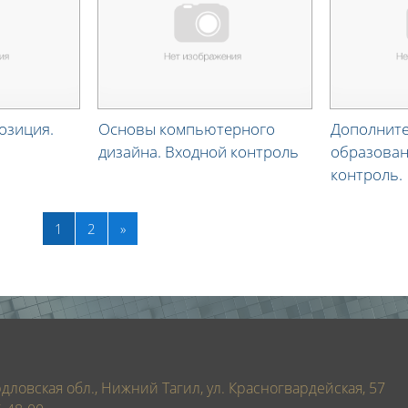
озиция.
Основы компьютерного
Дополнит
дизайна. Входной контроль
образован
контроль.
(текущая)
Далее
1
2
»
дловская обл., Нижний Тагил, ул. Красногвардейская, 57