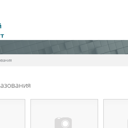
й
ут
ования
разования