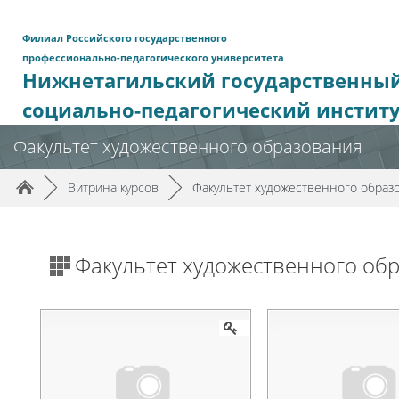
Перейти к основному содержанию
Филиал Российского государственного
профессионально-педагогического университета
Нижнетагильский государственны
социально-педагогический инстит
Факультет художественного образования
Путь к странице
/
/
►
Витрина курсов
►
Факультет художественного образ
Факультет художественного об