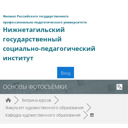
Перейти к основному содержанию
Филиал Российского государственного
профессионально-педагогического университета
Нижнетагильский
государственный
социально-педагогический
институт
Вход
ОСНОВЫ ФОТОСЪЁМКИ.
Путь к странице
/
/
►
Витрина курсов
►
/
Факультет художественного образования
►
/
Кафедра художественного образования
►