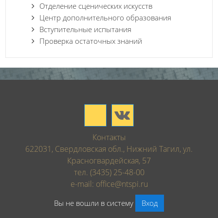
Отделение сценических искусств
Центр дополнительного образования
Вступительные испытания
Проверка остаточных знаний
Контакты
622031, Свердловская обл., Нижний Тагил, ул.
Красногвардейская, 57
тел. (3435) 25-48-00
e-mail: office@ntspi.ru
Вы не вошли в систему
Вход