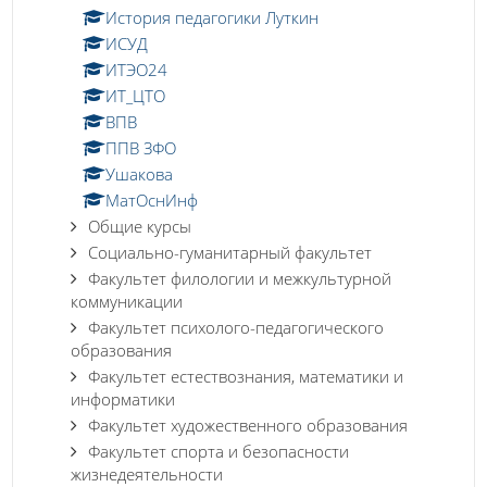
История педагогики Луткин
ИСУД
ИТЭО24
ИТ_ЦТО
ВПВ
ППВ ЗФО
Ушакова
МатОснИнф
Общие курсы
Социально-гуманитарный факультет
Факультет филологии и межкультурной
коммуникации
Факультет психолого-педагогического
образования
Факультет естествознания, математики и
информатики
Факультет художественного образования
Факультет спорта и безопасности
жизнедеятельности