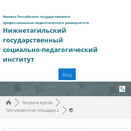
Перейти к основному содержанию
Филиал Российского государственного
профессионально-педагогического университета
Нижнетагильский
государственный
социально-педагогический
институт
Вход
Путь к странице
/
/
►
Витрина курсов
►
/
Тренировочная площадка 2
►