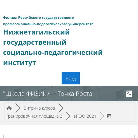
Перейти к основному содержанию
Филиал Российского государственного
профессионально-педагогического университета
Нижнетагильский
государственный
социально-педагогический
институт
Вход
"Школа ФИЗИКИ" - Точка Роста
Путь к странице
/
/
►
Витрина курсов
►
/
/
Тренировочная площадка 2
►
ИТЭО 2021
►