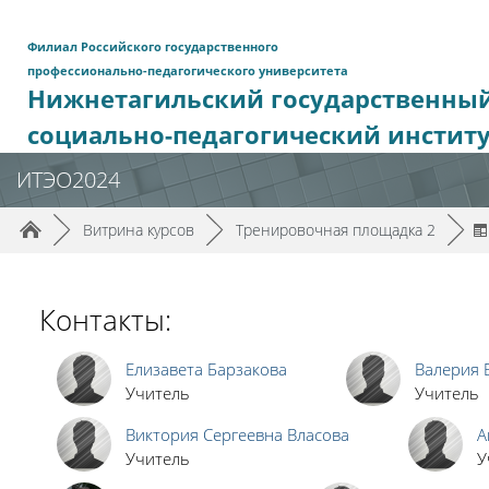
Перейти к основному содержанию
Филиал Российского государственного
профессионально-педагогического университета
Нижнетагильский государственны
социально-педагогический инстит
ИТЭО2024
Путь к странице
/
/
/
►
Витрина курсов
►
Тренировочная площадка 2
►
Контакты:
Елизавета Барзакова
Валерия 
Учитель
Учитель
Виктория Сергеевна Власова
А
Учитель
У