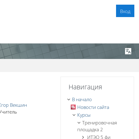
Вход
Пропустить Навигация
Навигация
В начало
Егор Векшин
Новости сайта
Учитель
Курсы
Тренировочная
площадка 2
ИТЭО 5 фи