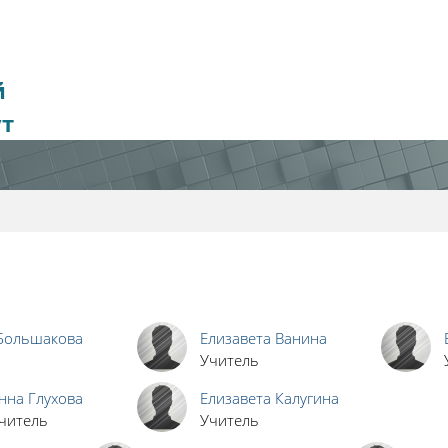
й
ут
Большакова
Елизавета Ванина
Учитель
нна Глухова
Елизавета Калугина
читель
Учитель