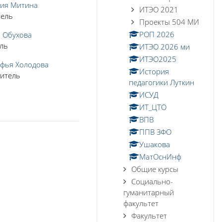
ния Митина
ИТЭО 2021
тель
Проекты 504 МИ
РОП 2026
 Обухова
ль
ИТЭО 2026 ми
ИТЭО2025
фья Холодова
История
итель
педагогики Луткин
ИСУД
ИТ_ЦТО
ВПВ
ППВ ЗФО
Ушакова
МатОснИнф
Общие курсы
Социально-
гуманитарный
факультет
Факультет