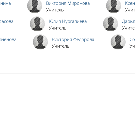
анина
Виктория Миронова
Ксе
Учитель
Учи
расова
Юлия Нургалиева
Дарья
Учитель
Учите
иненова
Виктория Федорова
Со
Учитель
Уч