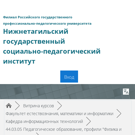
Перейти к основному содержанию
Филиал Российского государственного
профессионально-педагогического университета
Нижнетагильский
государственный
социально-педагогический
институт
Вход
Путь к странице
/
/
►
Витрина курсов
►
/
Факультет естествознания, математики и информатики
►
/
Кафедра информационных технологий
►
44.03.05 Педагогическое образование, профили "Физика и