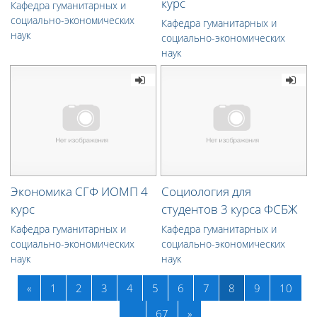
курс
Кафедра гуманитарных и
социально-экономических
Кафедра гуманитарных и
наук
социально-экономических
наук
Экономика СГФ ИОМП 4
Социология для
курс
студентов 3 курса ФСБЖ
Кафедра гуманитарных и
Кафедра гуманитарных и
социально-экономических
социально-экономических
наук
наук
Назад
(текущая)
«
1
2
3
4
5
6
7
8
9
10
Далее
…
67
»