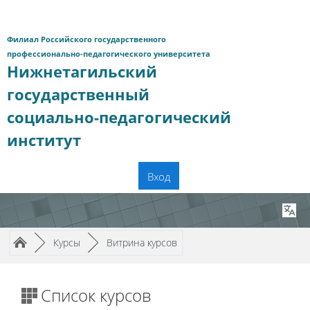
Перейти к основному содержанию
Филиал Российского государственного
профессионально-педагогического университета
Нижнетагильский
государственный
социально-педагогический
институт
Вход
Путь к странице
/
/
►
Курсы
►
Витрина курсов
Список курсов