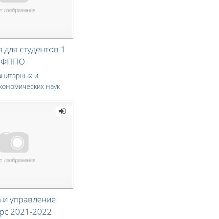
 для студентов 1
П ФППО
анитарных и
кономических наук
 и управление
рс 2021-2022