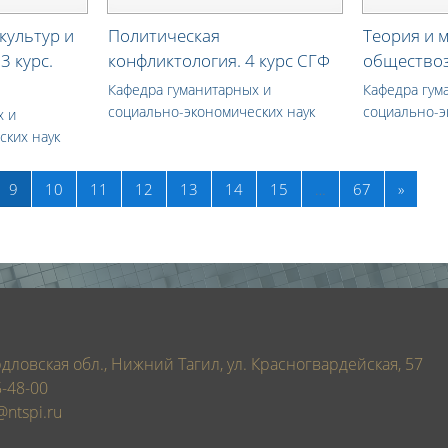
культур и
Политическая
Теория и 
3 курс.
конфликтология. 4 курс СГФ
обществоз
Кафедра гуманитарных и
Кафедра гум
социально-экономических наук
социально-э
х и
ских наук
(текущая)
Далее
9
10
11
12
13
14
15
…
67
»
дловская обл., Нижний Тагил, ул. Красногвардейская, 57
5-48-00
@ntspi.ru