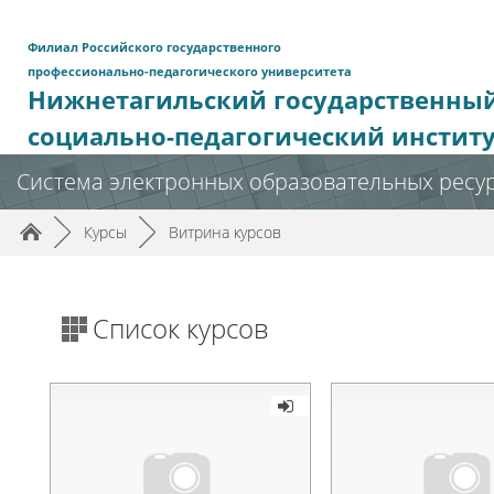
Перейти к основному содержанию
Филиал Российского государственного
профессионально-педагогического университета
Нижнетагильский государственны
социально-педагогический инстит
Система электронных образовательных ресу
Путь к странице
/
/
►
Курсы
►
Витрина курсов
Список курсов