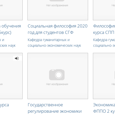
а обучения
Социальная философия 2020
Философия
5курс)
год для студентов СГФ
курса СП
х и
Кафедра гуманитарных и
Кафедра гум
ских наук
социально-экономических наук
социально-э
курса
Государственное
Экономика
регулирование экономики
ФППО 2 ку