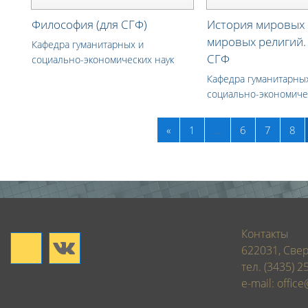
Философия (для СГФ)
История мировых 
мировых религий. 
Кафедра гуманитарных и
СГФ
социально-экономических наук
Кафедра гуманитарны
социально-экономиче
Назад
«
1
…
6
7
8
Контакты
622031, Свер
тел. (3435) 2
e-mail: office