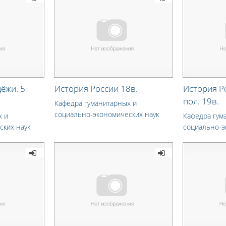
ёжи. 5
История России 18в.
История Ро
пол. 19в.
Кафедра гуманитарных и
социально-экономических наук
х и
Кафедра гум
ских наук
социально-э