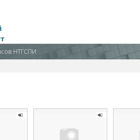
й
ут
рсов НТГСПИ