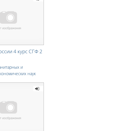
ссии 4 курс СГФ 2
анитарных и
кономических наук