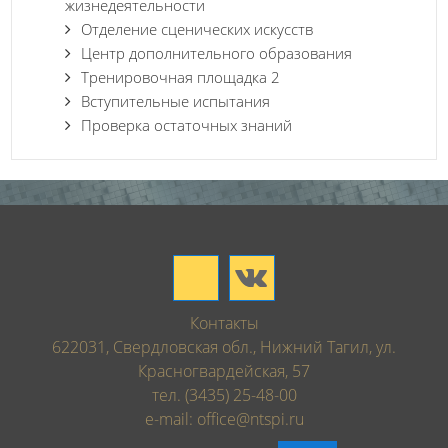
жизнедеятельности
Отделение сценических искусств
Центр дополнительного образования
Тренировочная площадка 2
Вступительные испытания
Проверка остаточных знаний
Контакты
622031, Свердловская обл., Нижний Тагил, ул.
Красногвардейская, 57
тел. (3435) 25-48-00
e-mail: office@ntspi.ru