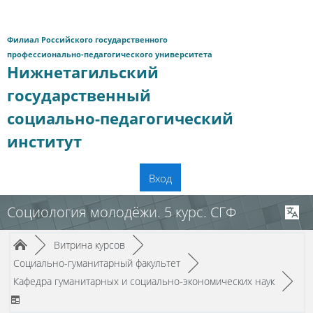
Перейти к основному содержанию
Филиал Российского государственного
профессионально-педагогического университета
Нижнетагильский
государственный
социально-педагогический
институт
Вход
Социология молодёжи. 5 курс. СГФ
Путь к странице
/
/
►
Витрина курсов
►
/
Социально-гуманитарный факультет
►
/
Кафедра гуманитарных и социально-экономических наук
►