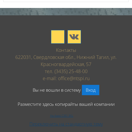
Контакты
622031, Свердловская обл., Нижний Тагил, ул.
Красногвардейская, 57
тел. (3435) 25-48-00
e-mail: office@ntspi.ru
Вы не вошли в систему
Вход
Разместите здесь копирайты вашей компании
На базе СЭО 3KL
Переключить на стандартную тему