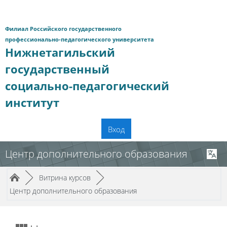
Перейти к основному содержанию
Филиал Российского государственного
профессионально-педагогического университета
Нижнетагильский
государственный
социально-педагогический
институт
Вход
Центр дополнительного образования
Путь к странице
/
/
►
Витрина курсов
►
Центр дополнительного образования