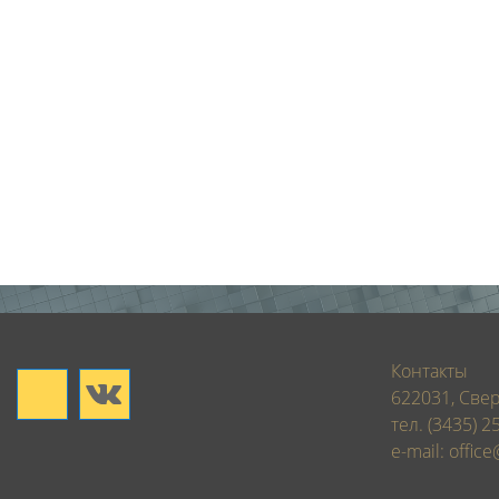
Контакты
622031, Свер
тел. (3435) 2
e-mail: office