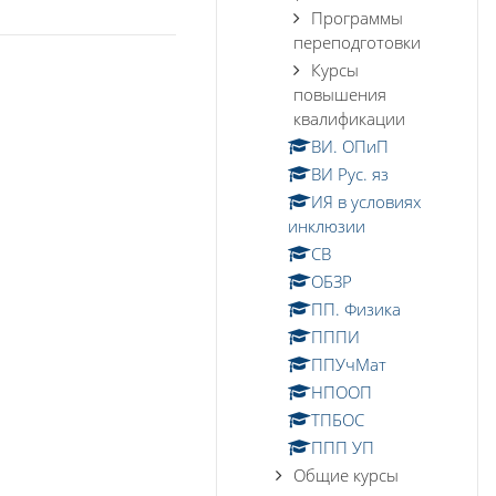
Программы
переподготовки
Курсы
повышения
квалификации
ВИ. ОПиП
ВИ Рус. яз
ИЯ в условиях
инклюзии
СВ
ОБЗР
ПП. Физика
ПППИ
ППУчМат
НПООП
ТПБОС
ППП УП
Общие курсы