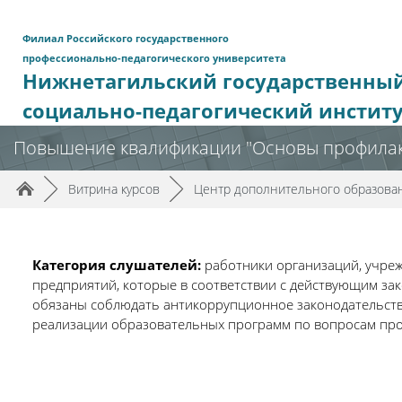
Перейти к основному содержанию
Филиал Российского государственного
профессионально-педагогического университета
Нижнетагильский государственны
социально-педагогический инстит
Повышение квалификации "Основы профилак
Путь к странице
/
/
►
Витрина курсов
►
Центр дополнительного образова
Категория слушателей:
работники организаций, учре
предприятий, которые в соответствии с действующим за
обязаны соблюдать антикоррупционное законодательство
реализации образовательных программ по вопросам про