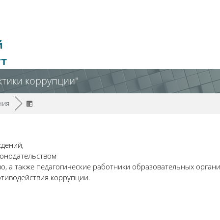
й
ут
тики коррупции"
/
ния
►
ждений,
конодательством
, а также педагогические работники образовательных органи
тиводействия коррупции.