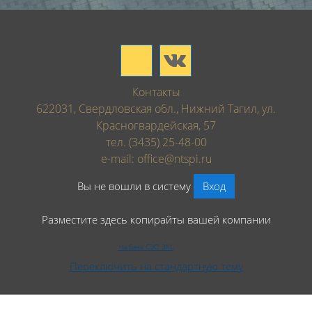
Контакты
622031, Свердловская обл., Нижний Тагил, ул.
Красногвардейская, 57
тел. (3435) 25-48-00
e-mail: office@ntspi.ru
Вы не вошли в систему
Вход
Разместите здесь копирайты вашей компании
На базе СЭО 3KL
Переключить на стандартную тему