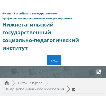
Перейти к основному содержанию
Филиал Российского государственного
профессионально-педагогического университета
Нижнетагильский
государственный
социально-педагогический
институт
Вход
Путь к странице
/
/
►
Витрина курсов
►
/
Центр дополнительного образования
►