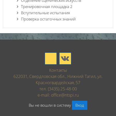
Отделение сценических искусств
Тренировочная площадка 2
Вступительные испытания
Проверка остаточных знаний
Контакты
622031, Свердловская обл., Нижний Тагил, ул.
Красногвардейская, 57
тел. (3435) 25-48-00
e-mail: office@ntspi.ru
Вы не вошли в систему
Вход