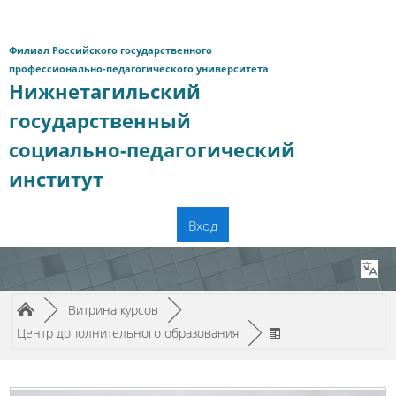
Перейти к основному содержанию
Филиал Российского государственного
профессионально-педагогического университета
Нижнетагильский
государственный
социально-педагогический
институт
Вход
Путь к странице
/
/
►
Витрина курсов
►
/
Центр дополнительного образования
►