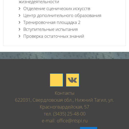
жизнедеятельности
Отделение сценических искусств
Центр дополнительного образования
Тренировочная площадка 2
Вступительные испытания
Проверка остаточных знаний
Контакты
622031, Свердловская обл., Нижний Тагил, ул.
Красногвардейская, 57
тел. (3435) 25-48-00
e-mail: office@ntspi.ru