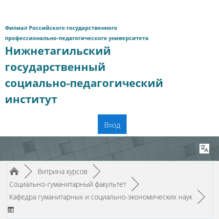
Перейти к основному содержанию
Филиал Российского государственного
профессионально-педагогического университета
Нижнетагильский
государственный
социально-педагогический
институт
Вход
Путь к странице
/
/
►
Витрина курсов
►
/
Социально-гуманитарный факультет
►
/
Кафедра гуманитарных и социально-экономических наук
►